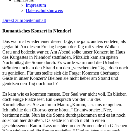
Impressum
Datenschutzhinweis
Direkt zum Seiteninhalt
Romantisches Konzert in Niendorf
Das war mal wieder einer dieser Tage, die ganz anders endeten, als
geglaubt. An diesem Freitag begann der Tag mit vielen Wolken.
Grau und bedeckt war er. Am Abend sollte unser Konzert im Haus
des Kurgastes in Niendorf stattfinden. Plötzlich kam am späten
Nachmittag die Sonne durch. Es wurde warm und die Urlauber
strömten noch an den Strand um den „verschenkten Tag“ doch noch
zu genießen. Für uns stellte sich die Frage: Kommen überhaupt
Gäste in unser Konzert? Bleiben sie nicht lieber am Strand und
genießen den Tag doch noch?
Es kam wie es kommen musste. Der Saal war nicht voll. Es blieben
doch einige Plätze leer. Ein Gespräch vor der Tür des
Kurmittelhaues: Sie zu ihrem Mann: „Komm, lass uns reingehen.
Ich möchte den Chor so gerne hören.“ Er antwortete: „Nee,
bestimmt nicht. Nun ist die Sonne durchgekommen und es ist noch
so schön hier draußen. Da setzte ich mich nicht in einen
geschlossenen Raum. Lass uns hier an der Promenade ein Gläschen
Wein trinken und die Sonne genießen.“ Und so taten sie es auch.