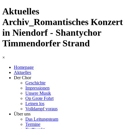
Aktuelles
Archiv_Romantisches Konzert
in Niendorf - Shantychor
Timmendorfer Strand
×
Homepage
Aktuelles
Der Chor
Geschichte
Impressionen
Unsere Musik
Op Grote Fohrt
Leinen los
Volldampf voraus
Über uns
Das Leitungsteam
Termine