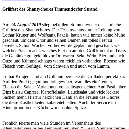
Grillfest des Shantychores Timmendorfer Strand
Am
24. August 2019
stieg bei tollem Sommerwetter das jährliche
Grillfest des Shantychores. Der Festausschuss, unter Leitung von
Lothar Krüger und Wolfgang Pagels, hatten wie immer keine Mühe
gescheut, um dem Chor und seinen Damen ein tolles Fest zu
bereiten. Schon Wochen vorher wurde geplant und geschaut, wer
welchen Salat macht, welches Fleisch auf den Grill kommt und dass
die Getränke gut gekühlt vor Ort waren. Sekt, Wein, Bier und auch
Ouzo und Kümmelschnaps waren reichlich vorhanden. Ebenso wie
Fleisch vom Geflügel, vom Schwein und auch vom Lamm.
Lothar Krüger stand am Grill und bereitete die Grilladen perfekt zu.
Auf den Punkt gegart und toll gewürzt, war alles ein Genuss.
Ebenso die Salate: Variationen von selbstgemachten Anti Pasti, über
Dips bis zu Caprese, Kartoffelsalat, Lauchsalat und viele leckere
Sachen mehr. Hierfür herzlichen Dank an die Frauen des Chores,
die diese Köstlichkeiten zubereitet hatten. Auch der Service im
Hintergrund in der Küche war absolute Spitze.
Fröhlich feierte man viele Stunden im Vereinshaus des
Kleingartenvereins bei Temperaturen über 25 Grad. Sonnenschirme