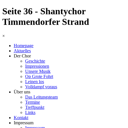
Seite 36 - Shantychor
Timmendorfer Strand
×
Homepage
Aktuelles
Der Chor
Geschichte
Impressionen
Unsere Musik
Op Grote Fohrt
Leinen los
Volldampf voraus
Über uns
Das Leitungsteam
Termine
Treffpunkt
Links
Kontakt
Impressum
Impressum